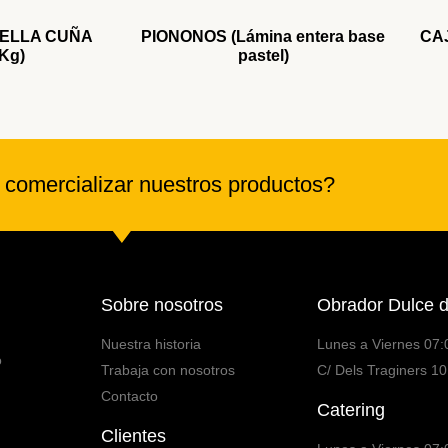
ELLA CUÑA
PIONONOS (Lámina entera base
CAJ
 Kg)
pastel)
 comercializar nuestros productos?
Sobre nosotros
Obrador Dulce d
Nuestra historia
Lunes a Viernes 07:
o
Trabaja con nosotros
C/ Dels Traginers 10
Contacto
Catering
Clientes