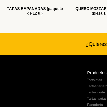
TAPAS EMPANADAS (paquete
QUESO MOZZAR
de 12 u.)
(pieza 1
¿Quieres
Productos
Tartaletas
Tartas tarter
Tartas corte
Tartas varias
Panadería