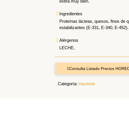
estira muy bien.
Ingredientes
Proteínas lácteas, quesos, finos de q
estabilizantes (E-331, E-340, E-45
Alérgenos
LECHE.
Consulta Listado Precios HORE
Categoría:
Insumos