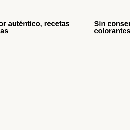
r auténtico, recetas
Sin conser
cas
colorante