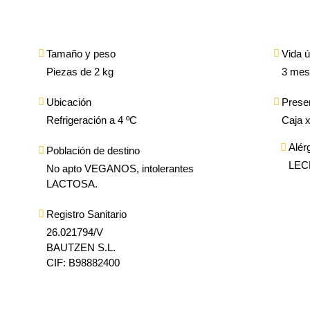
Tamaño y peso
Vida út
Piezas de 2 kg
3 mes
Ubicación
Prese
Refrigeración a 4 ºC
Caja 
Alér
Población de destino
LEC
No apto VEGANOS, intolerantes
LACTOSA.
Registro Sanitario
26.021794/V
BAUTZEN S.L.
CIF: B98882400