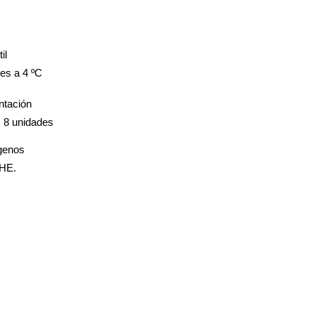
il
es a 4 ºC
ntación
x 8 unidades
genos
HE.