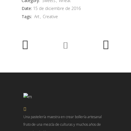
Category:
Sweets
Wheat
Date:
15 de diciembre de 2016
Tags:
Art
Creative
Una pastelería maestra en crear bollería artesanal
fruto de una mezcla de culturas y muchos años de